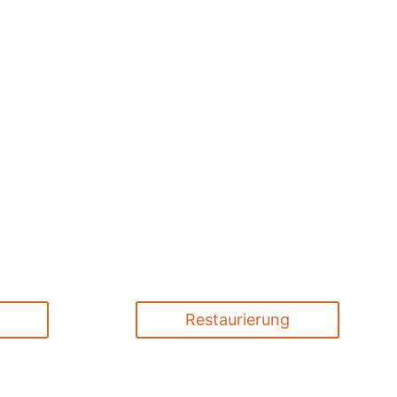
Fliesenleger setzen Ihre Id
präzise um – stets zuverläs
pünktlich und mit handwerk
Perfektion. Ihr Vertrauen is
Antrieb.
Restaurierung