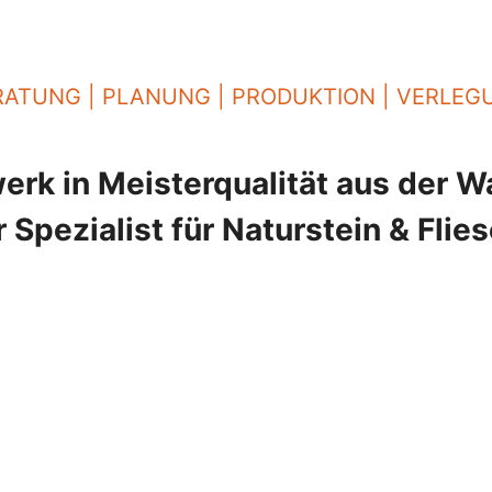
RATUNG | PLANUNG | PRODUKTION | VERLEG
rk in Meisterqualität aus der 
r Spezialist für Naturstein & Flie
ratung
etrieb in
pezifische