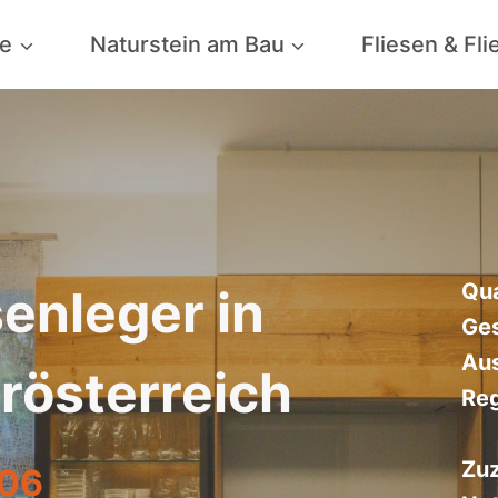
ne
Naturstein am Bau
Fliesen & Fl
Qua
senleger in
Ges
Aus
rösterreich
Reg
Zuz
906