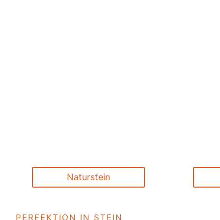
Technologien und erst
Materialien, um höchst
in der Produktion zu
gewährleisten.
Naturstein
PERFEKTION IN STEIN