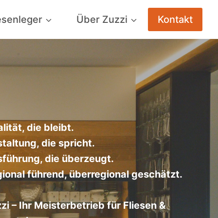
iesenleger
Über Zuzzi
Kontakt
lität, die bleibt.
taltung, die spricht.
führung, die überzeugt.
ional führend, überregional geschätzt.
zi – I
hr Meisterbetrieb für Fliesen &